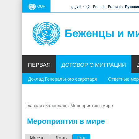
ООН
العربية
中文
English
Français
Русски
Беженцы и м
ПЕРВАЯ
ДОГОВОР О МИГРАЦИИ
Доклад Генерального секретаря
Ответные ме
Главная
›
Календарь
›
Мероприятия в мире
Вы
здесь
Мероприятия в мире
Г
Месяц
День
Год
(активная вкладка)