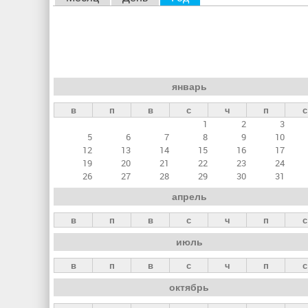
л
а
в
н
январь
ы
в
п
в
с
ч
п
с
е
1
2
3
в
5
6
7
8
9
10
к
12
13
14
15
16
17
19
20
21
22
23
24
л
26
27
28
29
30
31
а
апрель
д
в
п
в
с
ч
п
с
к
июль
и
в
п
в
с
ч
п
с
октябрь