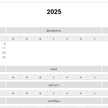
2025
февраль
в
п
в
с
ч
п
с
4
11
18
25
май
в
п
в
с
ч
п
с
август
в
п
в
с
ч
п
с
ноябрь