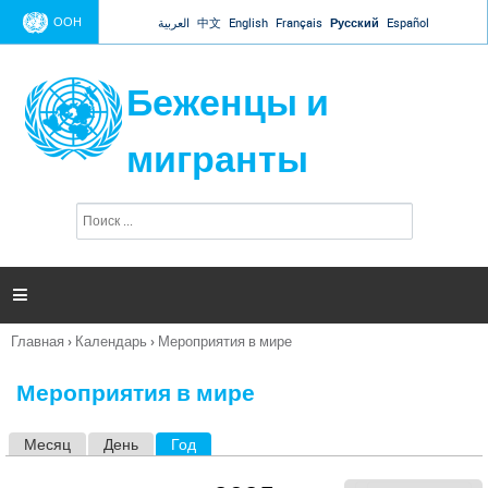
Jump to navigation
ООН
العربية
中文
English
Français
Русский
Español
Беженцы и
мигранты
П
Ф
о
о
и
р
с
к
м

а
п
Главная
›
Календарь
›
Мероприятия в мире
о
Вы
и
здесь
с
Мероприятия в мире
к
а
Месяц
День
Год
(активная вкладка)
Г
л