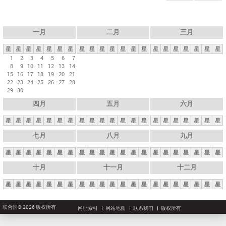
一月
二月
三月
星
星
星
星
星
星
星
星
星
星
星
星
星
星
星
星
星
星
星
星
星
1
2
3
4
5
6
7
8
9
10
11
12
13
14
15
16
17
18
19
20
21
22
23
24
25
26
27
28
29
30
四月
五月
六月
星
星
星
星
星
星
星
星
星
星
星
星
星
星
星
星
星
星
星
星
星
七月
八月
九月
星
星
星
星
星
星
星
星
星
星
星
星
星
星
星
星
星
星
星
星
星
十月
十一月
十二月
星
星
星
星
星
星
星
星
星
星
星
星
星
星
星
星
星
星
星
星
星
联合国© 2026 版权所有
网址索引
网站地图
联系我们
版权所有