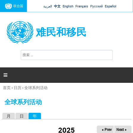
Jump to navigation
联合国
العربية
中文
English
Français
Русский
Español
难民和移民
搜
搜
索
索
表
单

首页
›
日历
›
全球系列活动
你
在
全球系列活动
这
里
月
日
年
（活动标签）
主
标
2025
« Prev
Next »
签