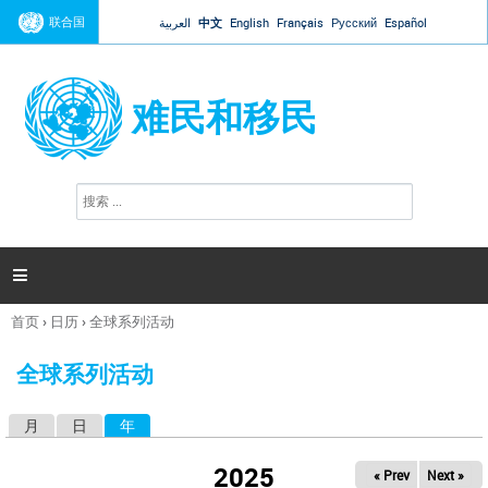
Jump to navigation
联合国
العربية
中文
English
Français
Русский
Español
难民和移民
搜
搜
索
索
表
单

首页
›
日历
›
全球系列活动
你
在
全球系列活动
这
里
月
日
年
（活动标签）
主
标
2025
« Prev
Next »
签