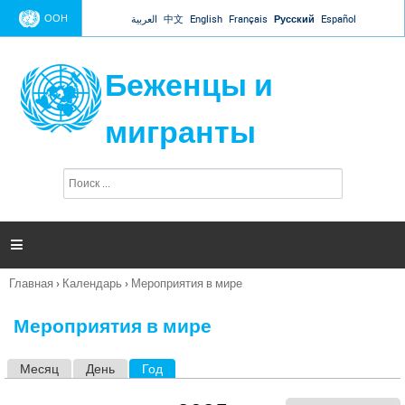
Jump to navigation
ООН
العربية
中文
English
Français
Русский
Español
Беженцы и
мигранты
П
Ф
о
о
и
р
с
к
м

а
п
Главная
›
Календарь
›
Мероприятия в мире
о
Вы
и
здесь
с
Мероприятия в мире
к
а
Месяц
День
Год
(активная вкладка)
Г
л