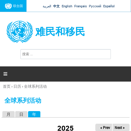
Jump to navigation
联合国
العربية
中文
English
Français
Русский
Español
难民和移民
搜
搜
索
索
表
单

首页
›
日历
›
全球系列活动
你
在
全球系列活动
这
里
月
日
年
（活动标签）
主
标
2025
« Prev
Next »
签