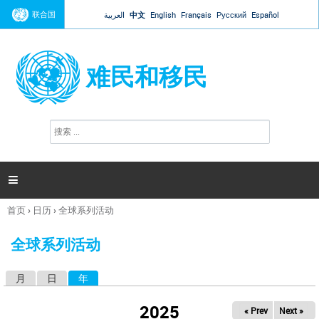
Jump to navigation
联合国
العربية
中文
English
Français
Русский
Español
难民和移民
搜
搜
索
索
表
单

首页
›
日历
›
全球系列活动
你
在
全球系列活动
这
里
月
日
年
（活动标签）
主
标
2025
« Prev
Next »
签