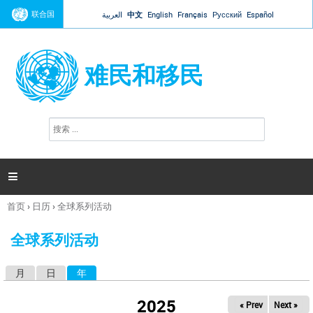
Jump to navigation
联合国
العربية
中文
English
Français
Русский
Español
难民和移民
搜
搜
索
索
表
单

首页
›
日历
›
全球系列活动
你
在
全球系列活动
这
里
月
日
年
（活动标签）
主
标
2025
« Prev
Next »
签