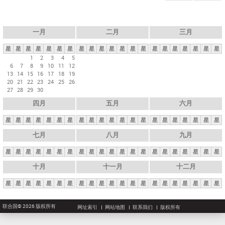
一月
二月
三月
星
星
星
星
星
星
星
星
星
星
星
星
星
星
星
星
星
星
星
星
星
1
2
3
4
5
6
7
8
9
10
11
12
13
14
15
16
17
18
19
20
21
22
23
24
25
26
27
28
29
30
四月
五月
六月
星
星
星
星
星
星
星
星
星
星
星
星
星
星
星
星
星
星
星
星
星
七月
八月
九月
星
星
星
星
星
星
星
星
星
星
星
星
星
星
星
星
星
星
星
星
星
十月
十一月
十二月
星
星
星
星
星
星
星
星
星
星
星
星
星
星
星
星
星
星
星
星
星
联合国© 2026 版权所有
网址索引
网站地图
联系我们
版权所有