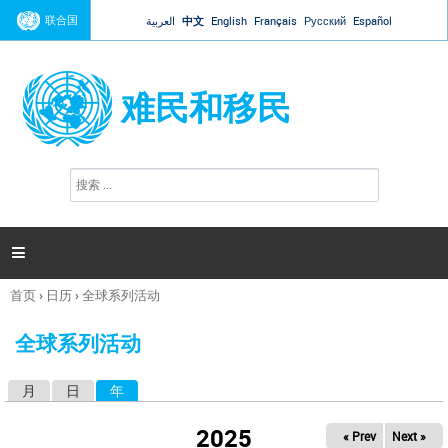
Jump to navigation
联合国
العربية
中文
English
Français
Русский
Español
难民和移民
搜
搜
索
索
表
单

首页
›
日历
›
全球系列活动
你
在
全球系列活动
这
里
月
日
年
（活动标签）
主
标
2025
« Prev
Next »
签