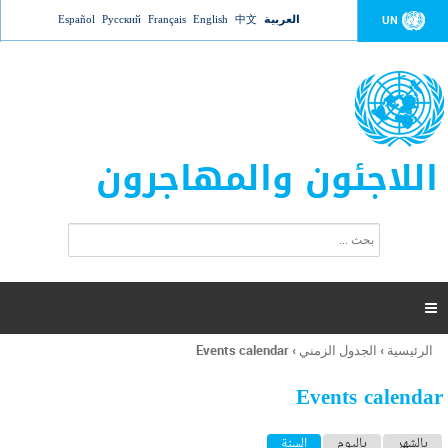
Jump to navigation
العربية
中文
English
Français
Русский
Español
UN
اللاجئون والمهاجرون
ا
ب
س
ح
ت
ث
م
ا

ر
ة
الرئيسية
›
الجدول الزمني
›
Events calendar
أنت
ا
هنا
ل
Events calendar
ب
ح
ا
بالشهر
باليوم
السنة
(علامة التبويب النشطة)
ث