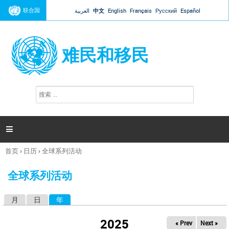
Jump to navigation
联合国
العربية
中文
English
Français
Русский
Español
难民和移民
搜
搜
索
索
表
单

首页
›
日历
›
全球系列活动
你
在
全球系列活动
这
里
月
日
年
（活动标签）
主
标
2025
« Prev
Next »
签