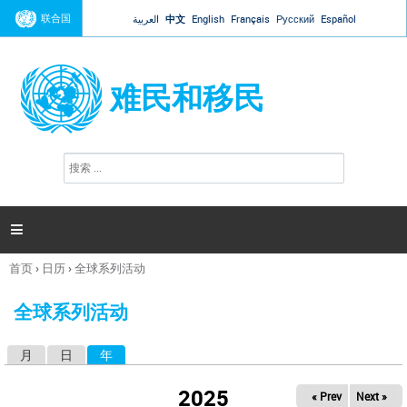
Jump to navigation
联合国
العربية
中文
English
Français
Русский
Español
难民和移民
搜
搜
索
索
表
单

首页
›
日历
›
全球系列活动
你
在
全球系列活动
这
里
月
日
年
（活动标签）
主
标
2025
« Prev
Next »
签