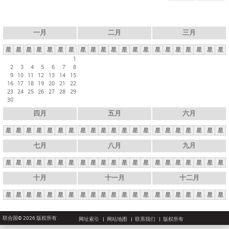
一月
二月
三月
星
星
星
星
星
星
星
星
星
星
星
星
星
星
星
星
星
星
星
星
星
1
2
3
4
5
6
7
8
9
10
11
12
13
14
15
16
17
18
19
20
21
22
23
24
25
26
27
28
29
30
四月
五月
六月
星
星
星
星
星
星
星
星
星
星
星
星
星
星
星
星
星
星
星
星
星
七月
八月
九月
星
星
星
星
星
星
星
星
星
星
星
星
星
星
星
星
星
星
星
星
星
十月
十一月
十二月
星
星
星
星
星
星
星
星
星
星
星
星
星
星
星
星
星
星
星
星
星
联合国© 2026 版权所有
网址索引
网站地图
联系我们
版权所有