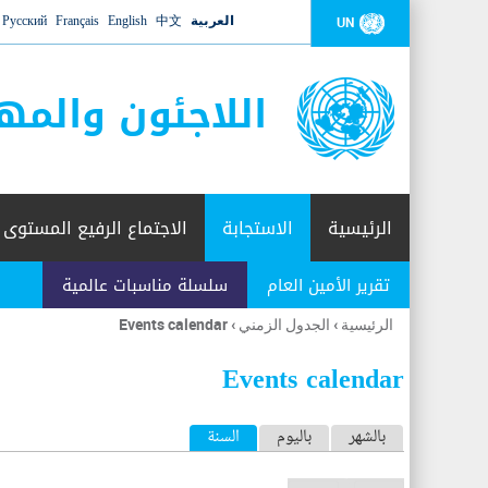
العربية
中文
English
Français
Русский
UN
اللاجئون والمه
الرئيسية
الاستجابة
الاجتماع الرفيع المستوى
تقرير الأمين العام
سلسلة مناسبات عالمية
الرئيسية
›
الجدول الزمني
›
Events calendar
أنت
هنا
Events calendar
ا
بالشهر
باليوم
السنة
(علامة التبويب النشطة)
ل