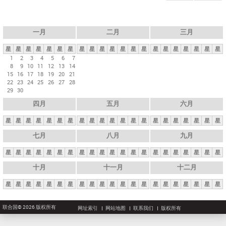
一月
二月
三月
星
星
星
星
星
星
星
星
星
星
星
星
星
星
星
星
星
星
星
星
星
1
2
3
4
5
6
7
8
9
10
11
12
13
14
15
16
17
18
19
20
21
22
23
24
25
26
27
28
29
30
四月
五月
六月
星
星
星
星
星
星
星
星
星
星
星
星
星
星
星
星
星
星
星
星
星
七月
八月
九月
星
星
星
星
星
星
星
星
星
星
星
星
星
星
星
星
星
星
星
星
星
十月
十一月
十二月
星
星
星
星
星
星
星
星
星
星
星
星
星
星
星
星
星
星
星
星
星
联合国© 2026 版权所有
网址索引
网站地图
联系我们
版权所有