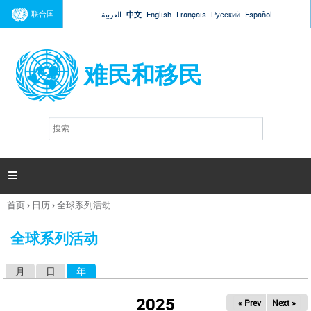
Jump to navigation
联合国
العربية
中文
English
Français
Русский
Español
难民和移民
搜
搜
索
索
表
单

首页
›
日历
›
全球系列活动
你
在
全球系列活动
这
里
月
日
年
（活动标签）
主
标
2025
« Prev
Next »
签