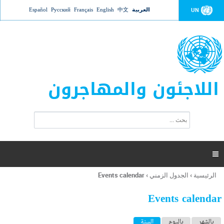
Jump to navigation
العربية
中文
English
Français
Русский
Español
UN
اللاجئون والمهاجرون
ا
ب
س
ح
ت
ث
م
ا

ر
ة
الرئيسية
›
الجدول الزمني
›
Events calendar
أنت
ا
هنا
ل
Events calendar
ب
ح
ا
بالشهر
باليوم
السنة
(علامة التبويب النشطة)
ث