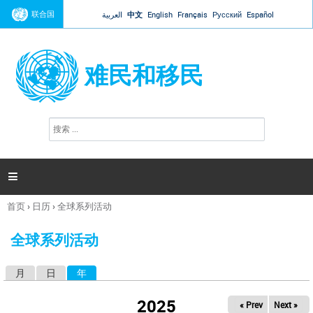
Jump to navigation
联合国
العربية
中文
English
Français
Русский
Español
难民和移民
搜
搜
索
索
表
单

首页
›
日历
›
全球系列活动
你
在
全球系列活动
这
里
月
日
年
（活动标签）
主
标
2025
« Prev
Next »
签