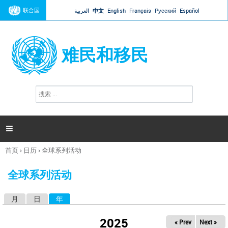
Jump to navigation
联合国
العربية
中文
English
Français
Русский
Español
难民和移民
搜
搜
索
索
表
单

首页
›
日历
›
全球系列活动
你
在
全球系列活动
这
里
月
日
年
（活动标签）
主
标
2025
« Prev
Next »
签