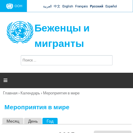
Jump to navigation
ООН
العربية
中文
English
Français
Русский
Español
Беженцы и
мигранты
П
Ф
о
о
и
р
с
к
м

а
п
Главная
›
Календарь
›
Мероприятия в мире
о
Вы
и
здесь
с
Мероприятия в мире
к
а
Месяц
День
Год
(активная вкладка)
Г
л