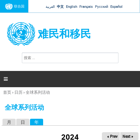
Jump to navigation
联合国
العربية
中文
English
Français
Русский
Español
难民和移民
搜
搜
索
索
表
单

首页
›
日历
›
全球系列活动
你
在
全球系列活动
这
里
月
日
年
（活动标签）
主
标
2024
« Prev
Next »
签