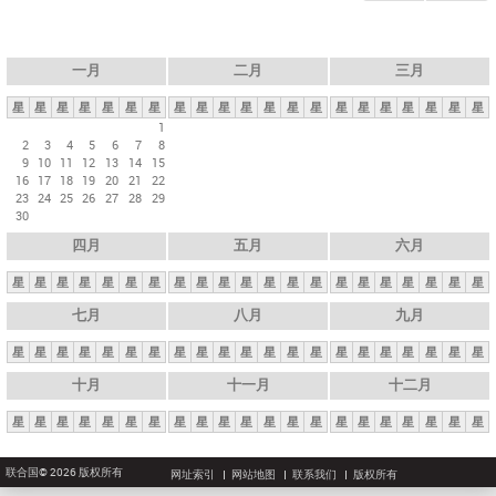
一月
二月
三月
星
星
星
星
星
星
星
星
星
星
星
星
星
星
星
星
星
星
星
星
星
1
2
3
4
5
6
7
8
9
10
11
12
13
14
15
16
17
18
19
20
21
22
23
24
25
26
27
28
29
30
四月
五月
六月
星
星
星
星
星
星
星
星
星
星
星
星
星
星
星
星
星
星
星
星
星
七月
八月
九月
星
星
星
星
星
星
星
星
星
星
星
星
星
星
星
星
星
星
星
星
星
十月
十一月
十二月
星
星
星
星
星
星
星
星
星
星
星
星
星
星
星
星
星
星
星
星
星
联合国© 2026 版权所有
网址索引
网站地图
联系我们
版权所有