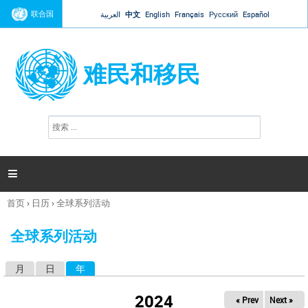
Jump to navigation
联合国
العربية
中文
English
Français
Русский
Español
难民和移民
搜
搜
索
索
表
单

首页
›
日历
›
全球系列活动
你
在
全球系列活动
这
里
月
日
年
（活动标签）
主
标
2024
« Prev
Next »
签