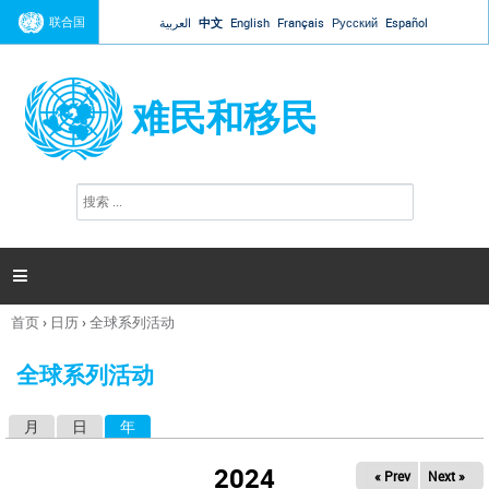
Jump to navigation
联合国
العربية
中文
English
Français
Русский
Español
难民和移民
搜
搜
索
索
表
单

首页
›
日历
›
全球系列活动
你
在
全球系列活动
这
里
月
日
年
（活动标签）
主
标
2024
« Prev
Next »
签