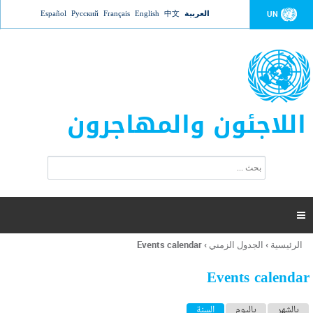
Jump to navigation
العربية
中文
English
Français
Русский
Español
UN
اللاجئون والمهاجرون
ا
ب
س
ح
ت
ث
م
ا

ر
ة
الرئيسية
›
الجدول الزمني
›
Events calendar
أنت
ا
هنا
ل
Events calendar
ب
ح
ا
بالشهر
باليوم
السنة
(علامة التبويب النشطة)
ث