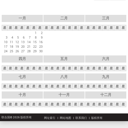
一月
二月
三月
星
星
星
星
星
星
星
星
星
星
星
星
星
星
星
星
星
星
星
星
星
1
2
3
4
5
6
7
8
9
10
11
12
13
14
15
16
17
18
19
20
21
22
23
24
25
26
27
28
29
30
四月
五月
六月
星
星
星
星
星
星
星
星
星
星
星
星
星
星
星
星
星
星
星
星
星
七月
八月
九月
星
星
星
星
星
星
星
星
星
星
星
星
星
星
星
星
星
星
星
星
星
十月
十一月
十二月
星
星
星
星
星
星
星
星
星
星
星
星
星
星
星
星
星
星
星
星
星
联合国© 2026 版权所有
网址索引
网站地图
联系我们
版权所有