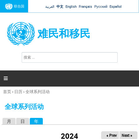
Jump to navigation
联合国
العربية
中文
English
Français
Русский
Español
难民和移民
搜
搜
索
索
表
单

首页
›
日历
›
全球系列活动
你
在
全球系列活动
这
里
月
日
年
（活动标签）
主
标
2024
« Prev
Next »
签