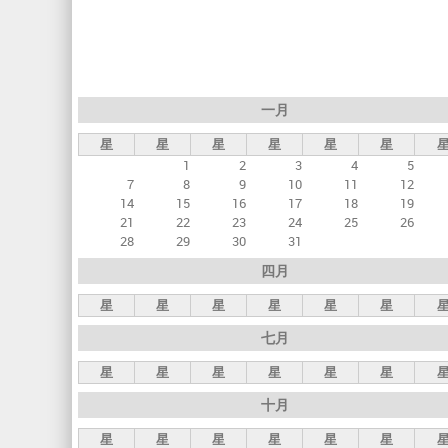
标
签
一月
星
星
星
星
星
星
1
2
3
4
5
7
8
9
10
11
12
14
15
16
17
18
19
21
22
23
24
25
26
28
29
30
31
四月
星
星
星
星
星
星
七月
星
星
星
星
星
星
十月
星
星
星
星
星
星