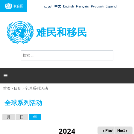
Jump to navigation
联合国
العربية
中文
English
Français
Русский
Español
难民和移民
搜
搜
索
索
表
单

首页
›
日历
›
全球系列活动
你
在
全球系列活动
这
里
月
日
年
（活动标签）
主
标
2024
« Prev
Next »
签