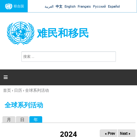
Jump to navigation
联合国
العربية
中文
English
Français
Русский
Español
难民和移民
搜
搜
索
索
表
单

首页
›
日历
›
全球系列活动
你
在
全球系列活动
这
里
月
日
年
（活动标签）
主
标
2024
« Prev
Next »
签