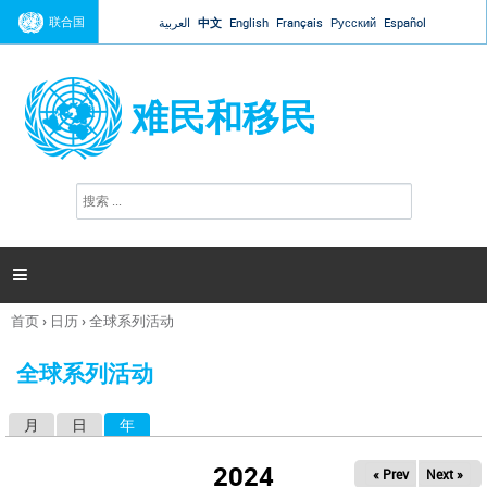
Jump to navigation
联合国
العربية
中文
English
Français
Русский
Español
难民和移民
搜
搜
索
索
表
单

首页
›
日历
›
全球系列活动
你
在
全球系列活动
这
里
月
日
年
（活动标签）
主
标
2024
« Prev
Next »
签