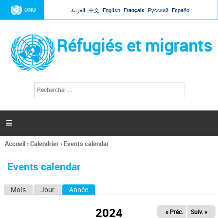
Jump to navigation
ONU
العربية
中文
English
Français
Русский
Español
Réfugiés et migrants
R
F
e
o
c
r
h
e
m
r

u
c
l
h
Accueil
›
Calendrier
›
Events calendar
a
e
Vous
r
i
êtes
r
Events calendar
ici
e
d
Mois
Jour
Année
(onglet actif)
O
e
r
n
e
2024
« Préc.
Suiv. »
g