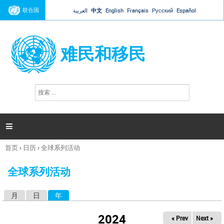
Jump to navigation
联合国
العربية
中文
English
Français
Русский
Español
难民和移民
搜
搜
索
索
表
单

首页
›
日历
›
全球系列活动
你
在
全球系列活动
这
里
月
日
年
（活动标签）
主
标
2024
« Prev
Next »
签