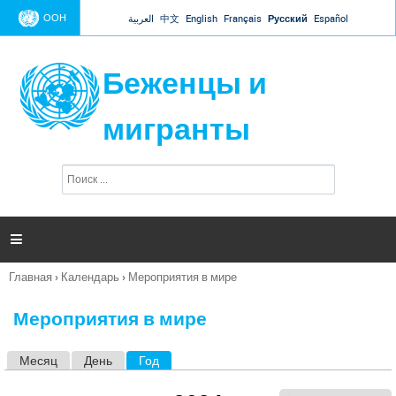
Jump to navigation
ООН
العربية
中文
English
Français
Русский
Español
Беженцы и
мигранты
П
Ф
о
о
и
р
с
к
м

а
п
Главная
›
Календарь
›
Мероприятия в мире
о
Вы
и
здесь
с
Мероприятия в мире
к
а
Месяц
День
Год
(активная вкладка)
Г
л