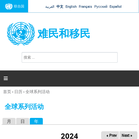
Jump to navigation
联合国
العربية
中文
English
Français
Русский
Español
难民和移民
搜
搜
索
索
表
单

首页
›
日历
›
全球系列活动
你
在
全球系列活动
这
里
月
日
年
（活动标签）
主
标
2024
« Prev
Next »
签