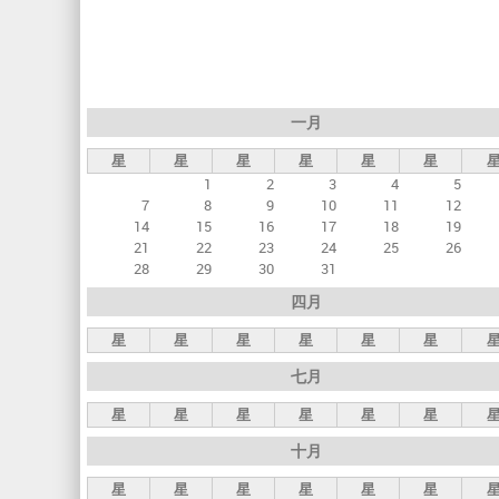
标
签
一月
星
星
星
星
星
星
1
2
3
4
5
7
8
9
10
11
12
14
15
16
17
18
19
21
22
23
24
25
26
28
29
30
31
四月
星
星
星
星
星
星
七月
星
星
星
星
星
星
十月
星
星
星
星
星
星