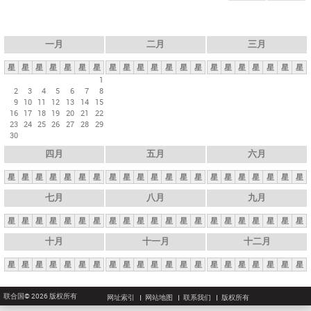
一月
二月
三月
星
星
星
星
星
星
星
星
星
星
星
星
星
星
星
星
星
星
星
星
星
1
2
3
4
5
6
7
8
9
10
11
12
13
14
15
16
17
18
19
20
21
22
23
24
25
26
27
28
29
30
四月
五月
六月
星
星
星
星
星
星
星
星
星
星
星
星
星
星
星
星
星
星
星
星
星
七月
八月
九月
星
星
星
星
星
星
星
星
星
星
星
星
星
星
星
星
星
星
星
星
星
十月
十一月
十二月
星
星
星
星
星
星
星
星
星
星
星
星
星
星
星
星
星
星
星
星
星
联合国© 2026 版权所有
网址索引
网站地图
联系我们
版权所有