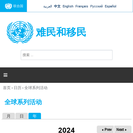
Jump to navigation
联合国
العربية
中文
English
Français
Русский
Español
难民和移民
搜
搜
索
索
表
单

首页
›
日历
›
全球系列活动
你
在
全球系列活动
这
里
月
日
年
（活动标签）
主
标
2024
« Prev
Next »
签