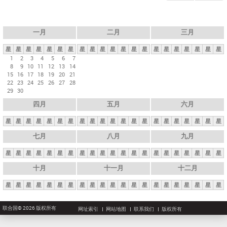
一月
二月
三月
星
星
星
星
星
星
星
星
星
星
星
星
星
星
星
星
星
星
星
星
星
1
2
3
4
5
6
7
8
9
10
11
12
13
14
15
16
17
18
19
20
21
22
23
24
25
26
27
28
29
30
四月
五月
六月
星
星
星
星
星
星
星
星
星
星
星
星
星
星
星
星
星
星
星
星
星
七月
八月
九月
星
星
星
星
星
星
星
星
星
星
星
星
星
星
星
星
星
星
星
星
星
十月
十一月
十二月
星
星
星
星
星
星
星
星
星
星
星
星
星
星
星
星
星
星
星
星
星
联合国© 2026 版权所有
网址索引
网站地图
联系我们
版权所有