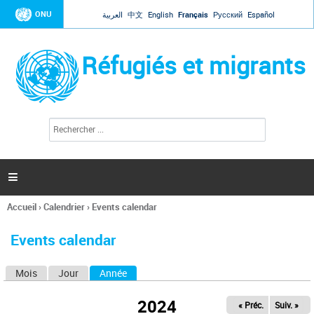
Jump to navigation
ONU
العربية
中文
English
Français
Русский
Español
Réfugiés et migrants
R
F
e
o
c
r
h
e
m
r

u
c
l
h
Accueil
›
Calendrier
›
Events calendar
a
e
Vous
r
i
êtes
r
Events calendar
ici
e
d
Mois
Jour
Année
(onglet actif)
O
e
r
n
e
2024
« Préc.
Suiv. »
g