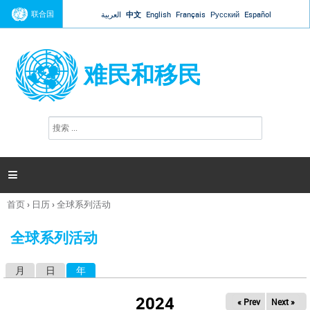
Jump to navigation
联合国
العربية
中文
English
Français
Русский
Español
难民和移民
搜
搜
索
索
表
单

首页
›
日历
›
全球系列活动
你
在
全球系列活动
这
里
月
日
年
（活动标签）
主
标
2024
« Prev
Next »
签