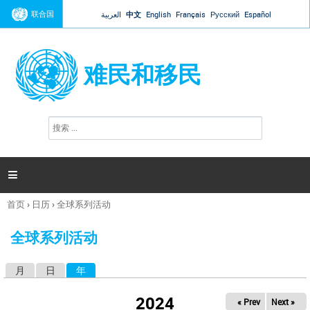
Jump to navigation
联合国
العربية
中文
English
Français
Русский
Español
难民和移民
搜
搜
索
索
表
单

首页
›
日历
›
全球系列活动
你
在
全球系列活动
这
里
月
日
年
（活动标签）
主
标
2024
« Prev
Next »
签