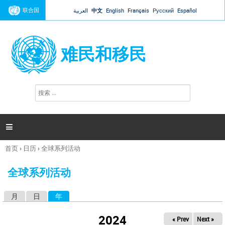
Jump to navigation
联合国
العربية
中文
English
Français
Русский
Español
难民和移民
搜
搜
索
索
表
单

首页
›
日历
›
全球系列活动
你
在
全球系列活动
这
里
月
日
年
（活动标签）
主
标
2024
« Prev
Next »
签