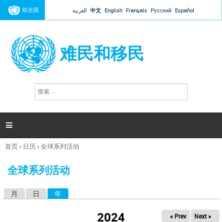
Jump to navigation
联合国
العربية
中文
English
Français
Русский
Español
难民和移民
搜
搜
索
索
表
单

首页
›
日历
›
全球系列活动
你
在
全球系列活动
这
里
月
日
年
（活动标签）
主
标
2024
« Prev
Next »
签