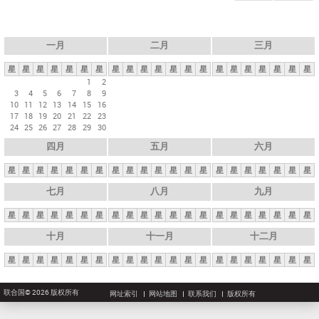
一月
二月
三月
星
星
星
星
星
星
星
星
星
星
星
星
星
星
星
星
星
星
星
星
星
1
2
3
4
5
6
7
8
9
10
11
12
13
14
15
16
17
18
19
20
21
22
23
24
25
26
27
28
29
30
四月
五月
六月
星
星
星
星
星
星
星
星
星
星
星
星
星
星
星
星
星
星
星
星
星
七月
八月
九月
星
星
星
星
星
星
星
星
星
星
星
星
星
星
星
星
星
星
星
星
星
十月
十一月
十二月
星
星
星
星
星
星
星
星
星
星
星
星
星
星
星
星
星
星
星
星
星
联合国© 2026 版权所有
网址索引
网站地图
联系我们
版权所有