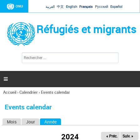
Jump to navigation
ONU
العربية
中文
English
Français
Русский
Español
Réfugiés et migrants
R
F
e
o
c
r
h
e
m
r

u
c
l
h
Accueil
›
Calendrier
›
Events calendar
a
e
Vous
r
i
êtes
r
Events calendar
ici
e
d
Mois
Jour
Année
(onglet actif)
O
e
r
n
e
2024
« Préc.
Suiv. »
g