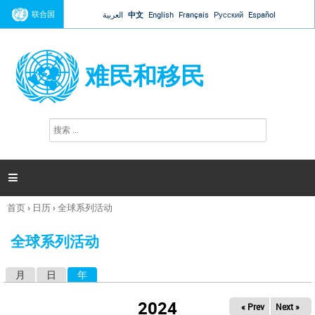
Jump to navigation
联合国
العربية
中文
English
Français
Русский
Español
难民和移民
搜
搜
索
索
表
单

首页
›
日历
›
全球系列活动
你
在
全球系列活动
这
里
月
日
年
（活动标签）
主
标
2024
« Prev
Next »
签