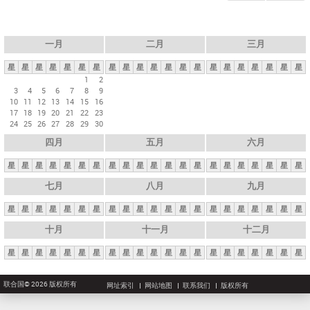
一月
二月
三月
星
星
星
星
星
星
星
星
星
星
星
星
星
星
星
星
星
星
星
星
星
1
2
3
4
5
6
7
8
9
10
11
12
13
14
15
16
17
18
19
20
21
22
23
24
25
26
27
28
29
30
四月
五月
六月
星
星
星
星
星
星
星
星
星
星
星
星
星
星
星
星
星
星
星
星
星
七月
八月
九月
星
星
星
星
星
星
星
星
星
星
星
星
星
星
星
星
星
星
星
星
星
十月
十一月
十二月
星
星
星
星
星
星
星
星
星
星
星
星
星
星
星
星
星
星
星
星
星
联合国© 2026 版权所有
网址索引
网站地图
联系我们
版权所有