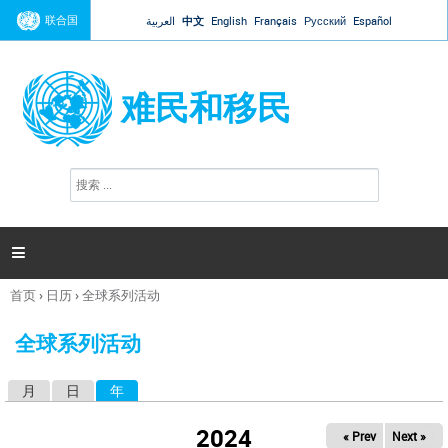
Jump to navigation
联合国
العربية
中文
English
Français
Русский
Español
难民和移民
搜
搜
索
索
表
单

首页
›
日历
›
全球系列活动
你
在
全球系列活动
这
里
月
日
年
（活动标签）
主
标
2024
« Prev
Next »
签