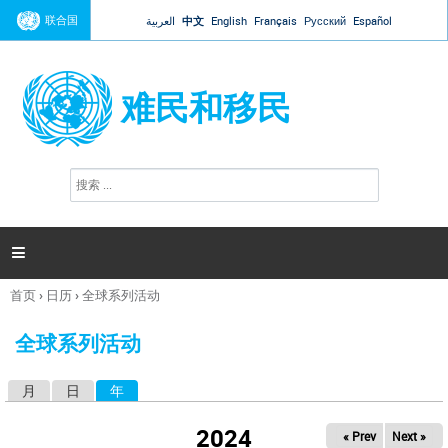
Jump to navigation
联合国
العربية
中文
English
Français
Русский
Español
难民和移民
搜
搜
索
索
表
单

首页
›
日历
›
全球系列活动
你
在
全球系列活动
这
里
月
日
年
（活动标签）
主
标
2024
« Prev
Next »
签