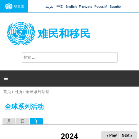
Jump to navigation
联合国
العربية
中文
English
Français
Русский
Español
难民和移民
搜
搜
索
索
表
单

首页
›
日历
›
全球系列活动
你
在
全球系列活动
这
里
月
日
年
（活动标签）
主
标
2024
« Prev
Next »
签