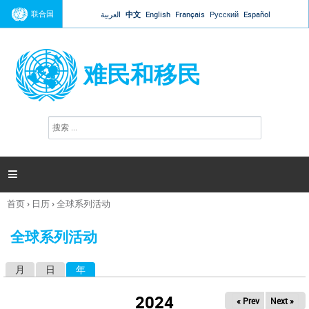
Jump to navigation
联合国
العربية
中文
English
Français
Русский
Español
难民和移民
搜
搜
索
索
表
单

首页
›
日历
›
全球系列活动
你
在
全球系列活动
这
里
月
日
年
（活动标签）
主
标
2024
« Prev
Next »
签