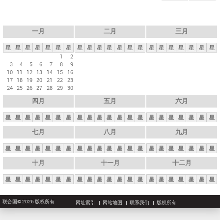
一月
二月
三月
星
星
星
星
星
星
星
星
星
星
星
星
星
星
星
星
星
星
星
星
星
1
2
3
4
5
6
7
8
9
10
11
12
13
14
15
16
17
18
19
20
21
22
23
24
25
26
27
28
29
30
四月
五月
六月
星
星
星
星
星
星
星
星
星
星
星
星
星
星
星
星
星
星
星
星
星
七月
八月
九月
星
星
星
星
星
星
星
星
星
星
星
星
星
星
星
星
星
星
星
星
星
十月
十一月
十二月
星
星
星
星
星
星
星
星
星
星
星
星
星
星
星
星
星
星
星
星
星
联合国© 2026 版权所有
网址索引
网站地图
联系我们
版权所有