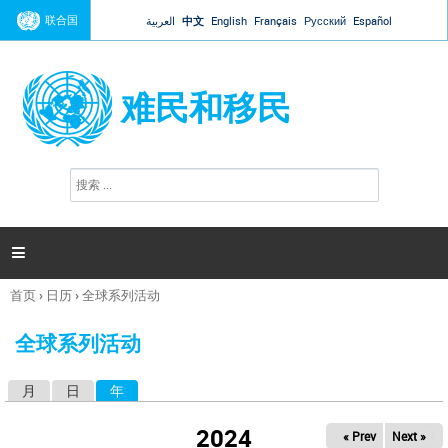
Jump to navigation
联合国
العربية
中文
English
Français
Русский
Español
难民和移民
搜
搜
索
索
表
单

首页
›
日历
›
全球系列活动
你
在
全球系列活动
这
里
月
日
年
（活动标签）
主
标
2024
« Prev
Next »
签