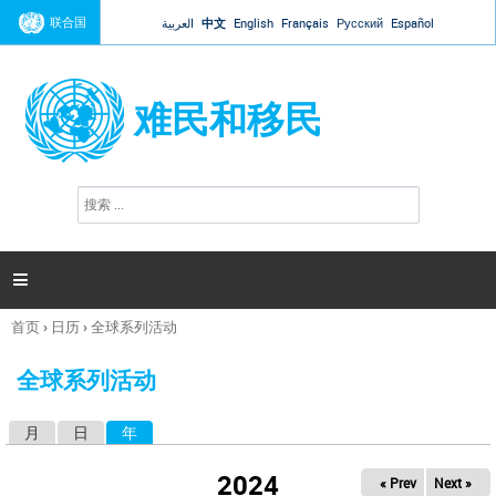
Jump to navigation
联合国
العربية
中文
English
Français
Русский
Español
难民和移民
搜
搜
索
索
表
单

首页
›
日历
›
全球系列活动
你
在
全球系列活动
这
里
月
日
年
（活动标签）
主
标
2024
« Prev
Next »
签