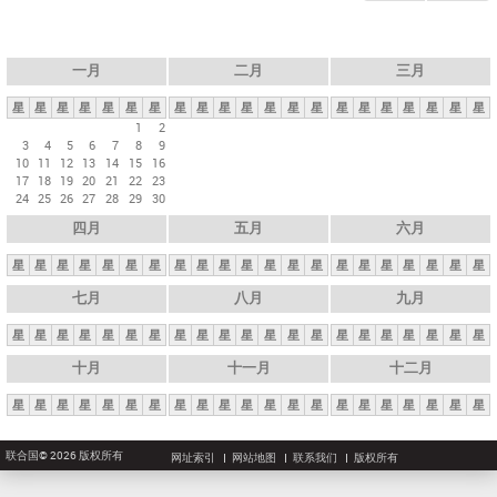
一月
二月
三月
星
星
星
星
星
星
星
星
星
星
星
星
星
星
星
星
星
星
星
星
星
1
2
3
4
5
6
7
8
9
10
11
12
13
14
15
16
17
18
19
20
21
22
23
24
25
26
27
28
29
30
四月
五月
六月
星
星
星
星
星
星
星
星
星
星
星
星
星
星
星
星
星
星
星
星
星
七月
八月
九月
星
星
星
星
星
星
星
星
星
星
星
星
星
星
星
星
星
星
星
星
星
十月
十一月
十二月
星
星
星
星
星
星
星
星
星
星
星
星
星
星
星
星
星
星
星
星
星
联合国© 2026 版权所有
网址索引
网站地图
联系我们
版权所有