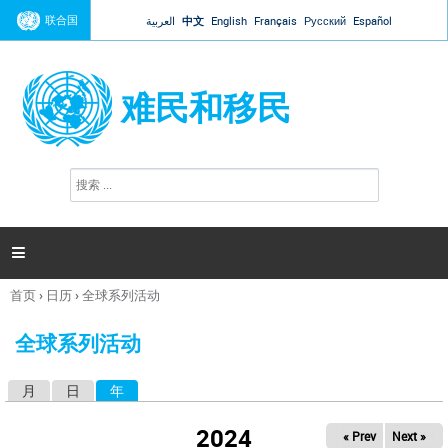
Jump to navigation
联合国
العربية
中文
English
Français
Русский
Español
难民和移民
搜
搜
索
索
表
单

首页
›
日历
›
全球系列活动
你
在
全球系列活动
这
里
月
日
年
（活动标签）
主
标
2024
« Prev
Next »
签