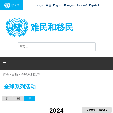
Jump to navigation
联合国
العربية
中文
English
Français
Русский
Español
难民和移民
搜
搜
索
索
表
单

首页
›
日历
›
全球系列活动
你
在
全球系列活动
这
里
月
日
年
（活动标签）
主
标
2024
« Prev
Next »
签