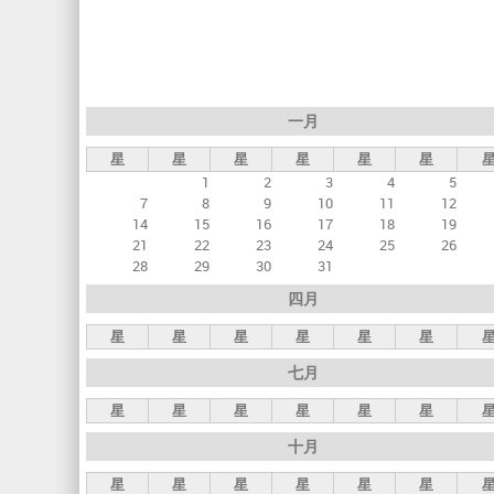
标
签
一月
星
星
星
星
星
星
1
2
3
4
5
7
8
9
10
11
12
14
15
16
17
18
19
21
22
23
24
25
26
28
29
30
31
四月
星
星
星
星
星
星
七月
星
星
星
星
星
星
十月
星
星
星
星
星
星